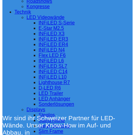
Roadshows
Kongresse
Technik
LED Videowände
INFiLED S-Serie
E-Star M2.5
INFiLED X3
INFiLED ER3
INFiLED ER4
INFiLED N4
Flex LED F6
INFiLED L6
INFiLED SL7
INFiLED C14
INFiLED L10
Lighthouse R7
D-LED R6
LED Trailer
LED Anhänger
Sonderlösungen
Displays
Steglos
Wir sind ihr Schweizer Partner für LED-
Stand Alone
Wände. Unser Know-How im Auf- und
Large Screens
Slim Frame
Abbau, in