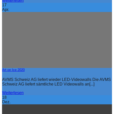
Weiterlesen
17
Apr.
Art on Ice 2020
AVMS Schweiz AG liefert wieder LED-Videowalls Die AVMS
Schweiz AG liefert sämtliche LED Videowalls an[...]
Weiterlesen
18
Dez.