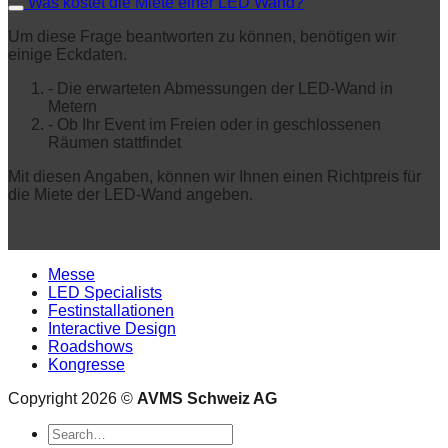
Was kostet die Miete einer LED Wand?
Um diese Frage beantworten zu können, benötigen wir
einige Eckdaten.
- Die erwarteten Abmessungen der LED-Wand in
Metern
- Ob Ihr Event im Freien oder in geschlossenen
Räumen stattfindet
Mit diesen Angaben, können wir Ihnen einen Richtpreis für
die Miete der LED-Wand angeben.
Messe
LED Specialists
Festinstallationen
Interactive Design
Roadshows
Kongresse
Copyright 2026 ©
AVMS Schweiz AG