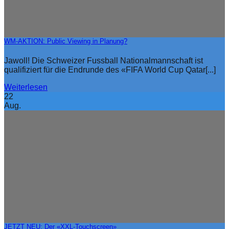
WM-AKTION: Public Viewing in Planung?
Jawoll! Die Schweizer Fussball Nationalmannschaft ist
qualifiziert für die Endrunde des «FIFA World Cup Qatar[...]
Weiterlesen
22
Aug.
JETZT NEU: Der «XXL-Touchscreen»