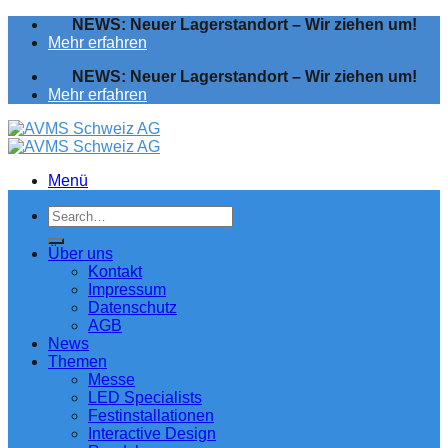
Zum
NEWS: Neuer Lagerstandort – Wir ziehen um!
Inhalt
Mehr erfahren
springen
NEWS: Neuer Lagerstandort – Wir ziehen um!
Mehr erfahren
Menü
Über uns
Kontakt
Impressum
Datenschutz
AGB
News
Themen
Messe
LED Specialists
Festinstallationen
Interactive Design