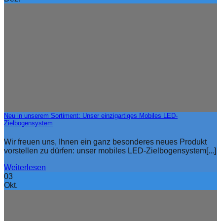
Neu in unserem Sortiment: Unser einzigartiges Mobiles LED-
Zielbogensystem
Wir freuen uns, Ihnen ein ganz besonderes neues Produkt
vorstellen zu dürfen: unser mobiles LED-Zielbogensystem[...]
Weiterlesen
03
Okt.