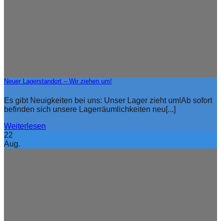
Neuer Lagerstandort – Wir ziehen um!
Es gibt Neuigkeiten bei uns: Unser Lager zieht um!Ab sofort
befinden sich unsere Lagerräumlichkeiten neu[...]
Weiterlesen
22
Aug.