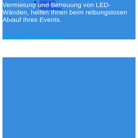
Square
Vermietung und Betreuung von LED-
Multitouch
Wänden, helfen Ihnen beim reibungslosen
Ablauf ihres Events.
+41 (0)56 491 91 71