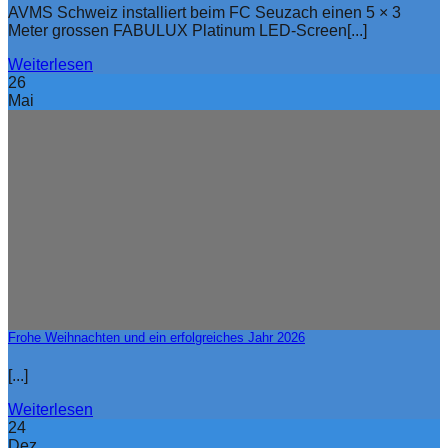
AVMS Schweiz installiert beim FC Seuzach einen 5 × 3
Meter grossen FABULUX Platinum LED-Screen[...]
Weiterlesen
26
Mai
Frohe Weihnachten und ein erfolgreiches Jahr 2026
[...]
Weiterlesen
24
Dez.