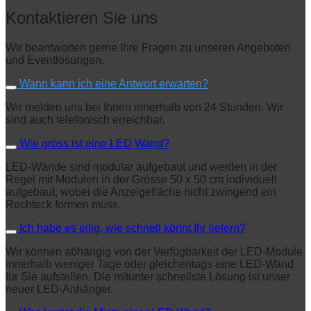
Kontaktieren Sie uns
Wir beantworten gerne Ihre Fragen zu unseren Angeboten
und Eventlösungen.
Wann kann ich eine Antwort erwarten?
Wir melden uns bei Ihnen innerhalb von 24 Stunden. Wir
sind auch telefonisch erreichbar.
Wie gross ist eine LED Wand?
LED-Wände sind modular aufgebaut und werden in der
Regel mit Modulen in der Grösse 50 x 50 cm individuell
aufgebaut, wobei die Anzeigefläche nicht zwingend ein
Rechteck formen muss.
Ich habe es eilig, wie schnell könnt Ihr liefern?
Wir können abhängig von der Verfügbarkeit der LED-Module
innerhalb weniger Tage oder gleichentags eine LED-Wand
für Sie aufstellen. Die mitunter schnellste Lösung ist unser
neuer LED-Anhänger.