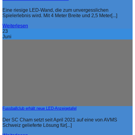
Eine riesige LED-Wand, die zum unvergesslichen
Spielerlebnis wird. Mit 4 Meter Breite und 2,5 Meter[...]
Weiterlesen
23
Juni
Fussballclub erhält neue LED-Anzeigetafel
Der SC Cham setzt seit April 2021 auf eine von AVMS
Schweiz gelieferte Lösung für[...]