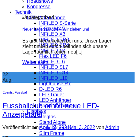
Roadshows
Kongresse
Technik
Uncategorized
LED Videowände
INFiLED S-Serie
E-Star M2.5
Neuer Lagerstandort – Wir ziehen um!
INFiLED X3
INFiLED ER3
Es gibt Neuigkeiten bei uns: Unser Lager
INFiLED ER4
zieht um!Ab sofort befinden sich unsere
INFiLED N4
Lagerräumlichkeiten neu[...]
Flex LED F6
INFiLED L6
Weiterlesen
→
INFiLED SL7
INFiLED C14
22
INFiLED L10
Aug.
Lighthouse R7
D-LED R6
Events
,
Fussball
LED Trailer
LED Anhänger
Fussballclub erhält neue LED-
Sonderlösungen
Displays
Anzeigetafel
Steglos
Stand Alone
Veröffentlicht am
April 17, 2021
Mai 3, 2022
von
Admin
Large Screens
Slim Frame