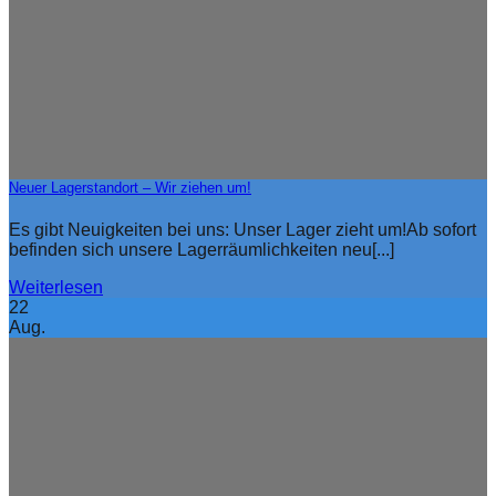
Neuer Lagerstandort – Wir ziehen um!
Es gibt Neuigkeiten bei uns: Unser Lager zieht um!Ab sofort
befinden sich unsere Lagerräumlichkeiten neu[...]
Weiterlesen
22
Aug.