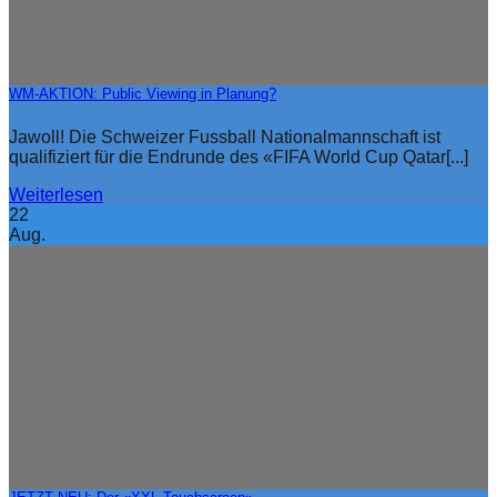
WM-AKTION: Public Viewing in Planung?
Jawoll! Die Schweizer Fussball Nationalmannschaft ist
qualifiziert für die Endrunde des «FIFA World Cup Qatar[...]
Weiterlesen
22
Aug.