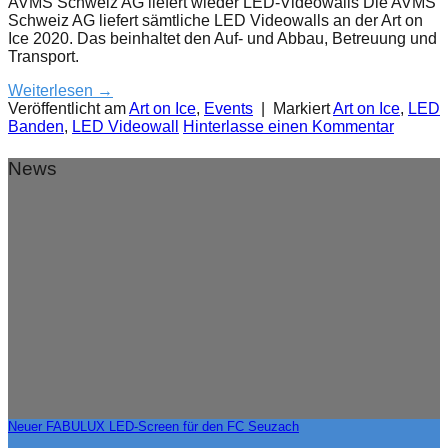
AVMS Schweiz AG liefert wieder LED-Videowalls Die AVMS
Schweiz AG liefert sämtliche LED Videowalls an der Art on
Ice 2020. Das beinhaltet den Auf- und Abbau, Betreuung und
Transport.
Weiterlesen
→
Veröffentlicht am
Art on Ice
,
Events
|
Markiert
Art on Ice
,
LED
Banden
,
LED Videowall
Hinterlasse einen Kommentar
News
Neuer FABULUX LED-Screen für den FC Seuzach