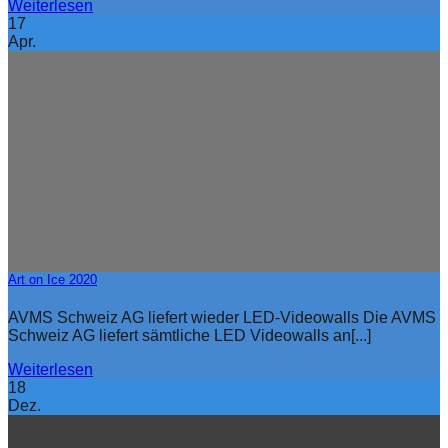
Weiterlesen
17
Apr.
Art on Ice 2020
AVMS Schweiz AG liefert wieder LED-Videowalls Die AVMS
Schweiz AG liefert sämtliche LED Videowalls an[...]
Weiterlesen
18
Dez.