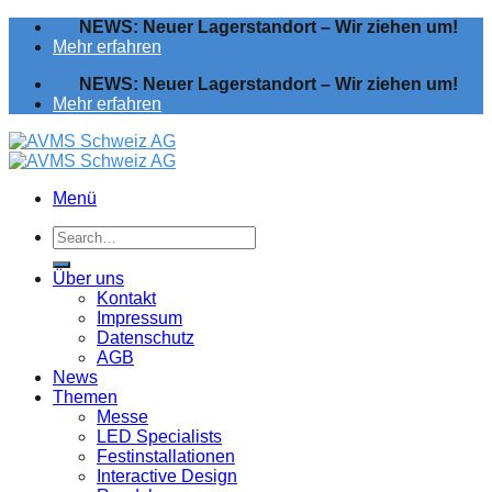
Zum
NEWS: Neuer Lagerstandort – Wir ziehen um!
Inhalt
Mehr erfahren
springen
NEWS: Neuer Lagerstandort – Wir ziehen um!
Mehr erfahren
Menü
Über uns
Kontakt
Impressum
Datenschutz
AGB
News
Themen
Messe
LED Specialists
Festinstallationen
Interactive Design