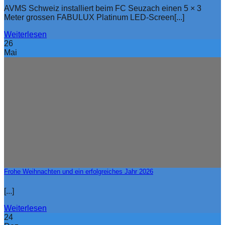
AVMS Schweiz installiert beim FC Seuzach einen 5 × 3
Meter grossen FABULUX Platinum LED-Screen[...]
Weiterlesen
26
Mai
Frohe Weihnachten und ein erfolgreiches Jahr 2026
[...]
Weiterlesen
24