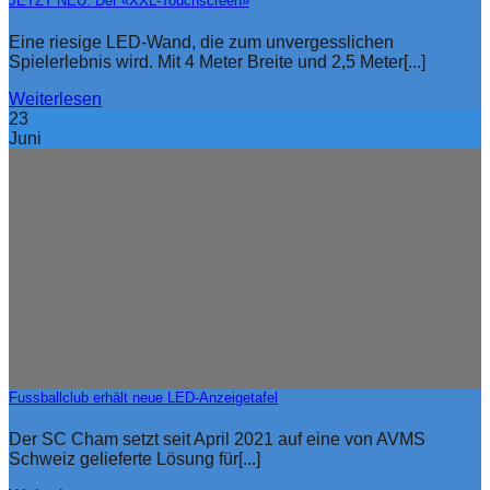
JETZT NEU: Der «XXL-Touchscreen»
Eine riesige LED-Wand, die zum unvergesslichen
Spielerlebnis wird. Mit 4 Meter Breite und 2,5 Meter[...]
Weiterlesen
23
Juni
Fussballclub erhält neue LED-Anzeigetafel
Der SC Cham setzt seit April 2021 auf eine von AVMS
Schweiz gelieferte Lösung für[...]