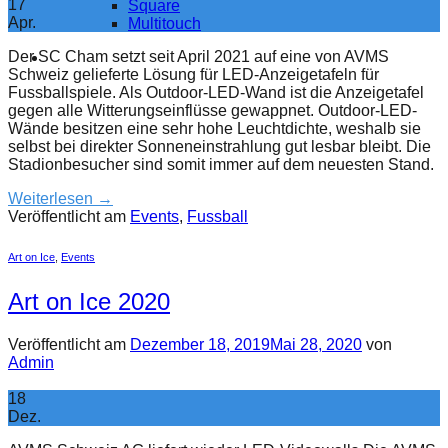
17
Square
Apr.
Multitouch
Der SC Cham setzt seit April 2021 auf eine von AVMS
Schweiz gelieferte Lösung für LED-Anzeigetafeln für
Fussballspiele. Als Outdoor-LED-Wand ist die Anzeigetafel
gegen alle Witterungseinflüsse gewappnet. Outdoor-LED-
Wände besitzen eine sehr hohe Leuchtdichte, weshalb sie
selbst bei direkter Sonneneinstrahlung gut lesbar bleibt. Die
Stadionbesucher sind somit immer auf dem neuesten Stand.
Weiterlesen
→
Veröffentlicht am
Events
,
Fussball
Art on Ice
,
Events
Art on Ice 2020
Veröffentlicht am
Dezember 18, 2019
Mai 28, 2020
von
Admin
18
Dez.