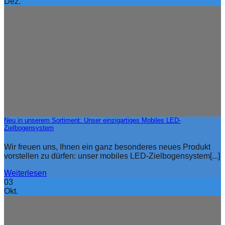
Dez.
Neu in unserem Sortiment: Unser einzigartiges Mobiles LED-
Zielbogensystem
Wir freuen uns, Ihnen ein ganz besonderes neues Produkt
vorstellen zu dürfen: unser mobiles LED-Zielbogensystem[...]
Weiterlesen
03
Okt.