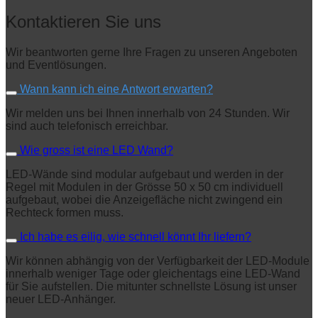
Kontaktieren Sie uns
Wir beantworten gerne Ihre Fragen zu unseren Angeboten
und Eventlösungen.
Wann kann ich eine Antwort erwarten?
Wir melden uns bei Ihnen innerhalb von 24 Stunden. Wir
sind auch telefonisch erreichbar.
Wie gross ist eine LED Wand?
LED-Wände sind modular aufgebaut und werden in der
Regel mit Modulen in der Grösse 50 x 50 cm individuell
aufgebaut, wobei die Anzeigefläche nicht zwingend ein
Rechteck formen muss.
Ich habe es eilig, wie schnell könnt Ihr liefern?
Wir können abhängig von der Verfügbarkeit der LED-Module
innerhalb weniger Tage oder gleichentags eine LED-Wand
für Sie aufstellen. Die mitunter schnellste Lösung ist unser
neuer LED-Anhänger.